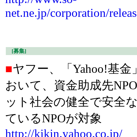
net.ne.jp/corporation/rele
[募集]
■
ヤフー、「Yahoo!基
おいて、資金助成先NPO
ット社会の健全で安全
ているNPOが対象
http://kikin.yahoo.co.jp/