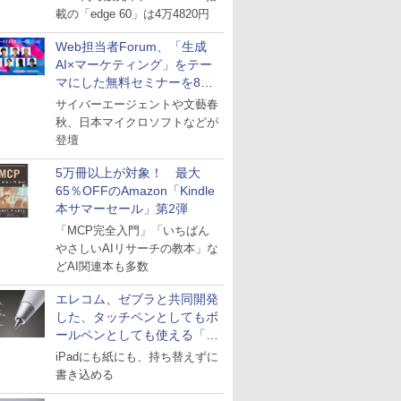
載の「edge 60」は4万4820円
Web担当者Forum、「生成
AI×マーケティング」をテー
マにした無料セミナーを8月
27日にオンライン開催
サイバーエージェントや文藝春
秋、日本マイクロソフトなどが
登壇
5万冊以上が対象！ 最大
65％OFFのAmazon「Kindle
本サマーセール」第2弾
「MCP完全入門」「いちばん
やさしいAIリサーチの教本」な
どAI関連本も多数
エレコム、ゼブラと共同開発
した、タッチペンとしてもボ
ールペンとしても使える「ス
タイラスツーウェイ」発売
iPadにも紙にも、持ち替えずに
書き込める