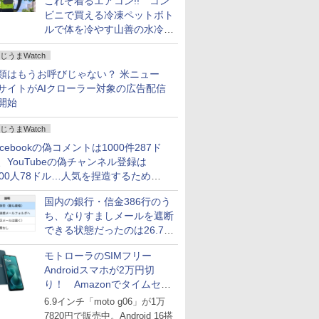
これぞ着るエアコン!! コン
ビニで買える冷凍ペットボト
ルで体を冷やす山善の水冷ベ
ストがロードバイクにちょう
じうまWatch
どいい【ぼっち・ざ・ろー
ど！その14】
類はもうお呼びじゃない？ 米ニュー
サイトがAIクローラー対象の広告配信
開始
じうまWatch
acebookの偽コメントは1000件287ド
、YouTubeの偽チャンネル登録は
000人78ドル…人気を捏造するための
格リストが公開中
国内の銀行・信金386行のう
ち、なりすましメールを遮断
できる状態だったのは26.7％
にとどまる～GMOブランド
モトローラのSIMフリー
セキュリティ調査
Androidスマホが2万円切
り！ Amazonでタイムセー
ル
6.9インチ「moto g06」が1万
7820円で販売中。Android 16搭