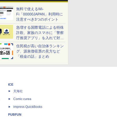
無料で使えるWi-
Fi「00000JAPAN」利用時に
注意すべき3つのポイント
急増する国際電話による特殊
詐欺、家族のスマホに「警察
庁推奨アプリ」を入れて対策
しよう！
住民税が高い自治体ランキン
グ、源泉徴収票の見方など
「税金の話」まとめ
ICE
天海社
ス
Comic curea
impress QuickBooks
PUBFUN