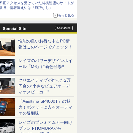
不正アクセスを受けていた将棋連盟のサイトが
復旧、情報漏えいは「痕跡なし」
もっと見る
Special Site
性能の良いお得な中古PC情
報はこのページでチェック！
レイズのパワーデザインホイ
ール「M6」に新色登場!!
クリエイティブが作った2万
円台の“小さなピュアオーデ
ィオスピーカー”
「A&ultima SP4000T」の魅
力！ポケットに入るオーディ
オの醍醐味
レイズのプレミアムカー向け
ブランドHOMURAから