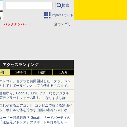
Impress サイト
全カテゴリ
バックナンバー
アクセスランキング
時間
24時間
1週間
1カ月
エレコム、ゼブラと共同開発した、タッチペン
としてもボールペンとしても使える「スタイラ
スツーウェイ」発売 iPadにも紙にも、持ち替
警察庁ら、Google、LINEヤフーなどデジタル
えずに書き込める
広告プラットフォーム5社に「なりすまし詐欺
広告」対策強化を要請 著名人の写真や映像を
これぞ着るエアコン!! コンビニで買える冷凍ペ
使った投資詐欺などへの対策として
ットボトルで体を冷やす山善の水冷ベストがロ
ードバイクにちょうどいい【ぼっち・ざ・ろー
ユーザー阿鼻叫喚？ Gmail、サードパーティの
ど！その14】【空いた時間でなにしてる？】
「送信元アドレス」のサポートを打ち切りへ
【やじうまWatch】