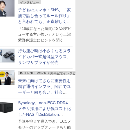
インタビュー
子どものスマホ・SNS、「家
族で話し合ってルール作り」
と言われても、正直難しくな
いですか？
「16歳になった瞬間にSNSデビ
ューする方が怖い」という上沼
紫野弁護士にヒントを聞く
持ち運び時は小さくなるスラ
イドカバー式超薄型マウス、
サンワサプライが発売
INTERNET Watch 30周年記念インタビュー
未来に向けてさらに重要性を
増す通信インフラ、関西でユ
ーザーと向き合い、社会
の“あたらしい”を起動し続け
Synology、non-ECC DDR4
る～オプテージ
メモリ採用により低コスト化
したNAS「DiskStation
neo+」シリーズ
予算を抑えて導入でき、ECCメ
モリへのアップグレードも可能