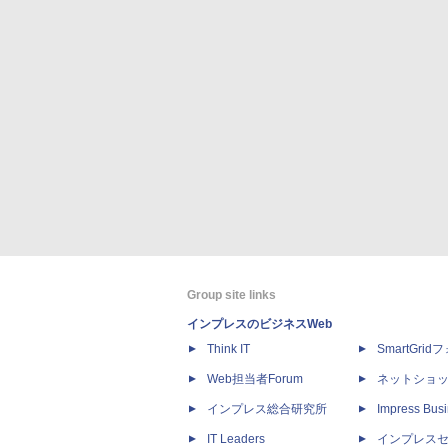
Group site links
インプレスのビジネスWeb
Think IT
SmartGri
Web担当者Forum
ネットショ
インプレス総合研究所
Impress Busi
IT Leaders
インプレス