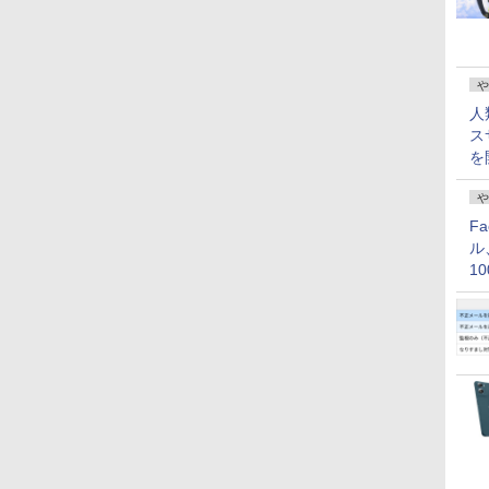
や
人
ス
を
や
F
ル
1
価