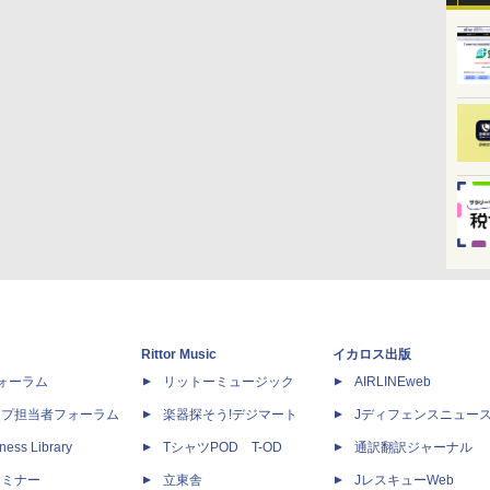
Rittor Music
イカロス出版
dフォーラム
リットーミュージック
AIRLINEweb
ップ担当者フォーラム
楽器探そう!デジマート
Jディフェンスニュー
ness Library
TシャツPOD T-OD
通訳翻訳ジャーナル
セミナー
立東舎
JレスキューWeb