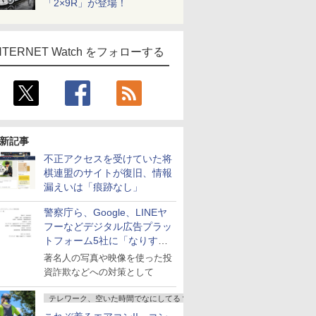
「2×9R」が登場！
NTERNET Watch をフォローする
新記事
不正アクセスを受けていた将
棋連盟のサイトが復旧、情報
漏えいは「痕跡なし」
警察庁ら、Google、LINEヤ
フーなどデジタル広告プラッ
トフォーム5社に「なりすま
し詐欺広告」対策強化を要請
著名人の写真や映像を使った投
資詐欺などへの対策として
テレワーク、空いた時間でなにしてる？