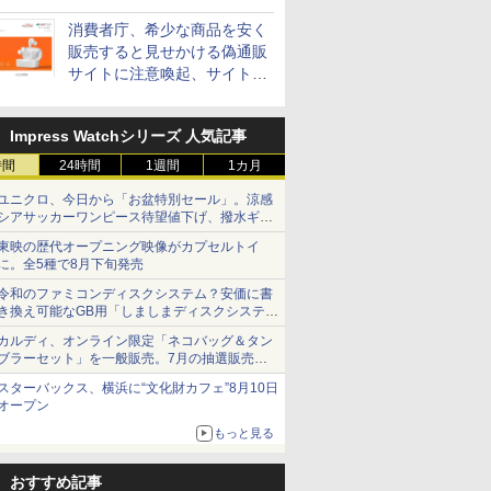
消費者庁、希少な商品を安く
販売すると見せかける偽通販
サイトに注意喚起、サイト名
とドメイン名を公表
Impress Watchシリーズ 人気記事
時間
24時間
1週間
1カ月
ユニクロ、今日から「お盆特別セール」。涼感
シアサッカーワンピース待望値下げ、撥水ギア
ショーツは1990円に
東映の歴代オープニング映像がカプセルトイ
に。全5種で8月下旬発売
令和のファミコンディスクシステム？安価に書
き換え可能なGB用「しましまディスクシステ
ム」
カルディ、オンライン限定「ネコバッグ＆タン
ブラーセット」を一般販売。7月の抽選販売の
当選無効分
スターバックス、横浜に“文化財カフェ”8月10日
オープン
もっと見る
おすすめ記事