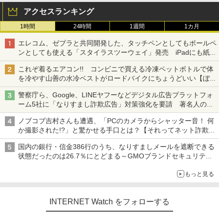
アクセスランキング
1時間
24時間
1週間
1カ月
エレコム、ゼブラと共同開発した、タッチペンとしてもボールペ
ンとしても使える「スタイラスツーウェイ」発売 iPadにも紙に
も、持ち替えずに書き込める
これぞ着るエアコン!! コンビニで買える冷凍ペットボトルで体
を冷やす山善の水冷ベストがロードバイクにちょうどいい【ぼっ
ち・ざ・ろーど！その14】【空いた時間でなにしてる？】
警察庁ら、Google、LINEヤフーなどデジタル広告プラットフォ
ーム5社に「なりすまし詐欺広告」対策強化を要請 著名人の写
真や映像を使った投資詐欺などへの対策として
ノブコブ吉村さんも遭遇、「PCのカメラからシャッター音！ 何
か撮影された!?」と驚かせる手口とは？【それってネット詐欺で
すよ！】
国内の銀行・信金386行のうち、なりすましメールを遮断できる
状態だったのは26.7％にとどまる～GMOブランドセキュリティ
調査
もっと見る
INTERNET Watch をフォローする