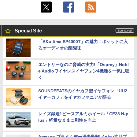
Special Site
「A&ultima SP4000T」の魅力！ポケットに入
るオーディオの醍醐味
エントリーなのに脅威の実力!「Osprey」Nobl
e Audioワイヤレスイヤフォン4機種を一気に聴
く
SOUNDPEATSのイヤカフ型イヤフォン「UU2
イヤーカフ」をイヤカフマニアが語る
レイズ鍛造1ピースアルミホイール「CE28 N-p
lus」軽量なままに剛性を向上
Amazon プライムデー過去最安! Anker注目プ