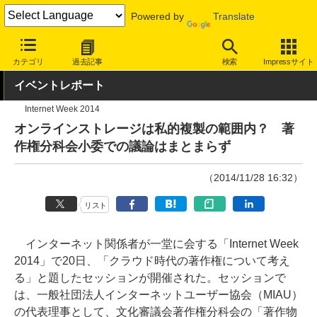
Powered by
Translate
INTERNET Watch
トピック
業界動向
著作権・知財
カテゴリ
過去記事
検索
Impressサイト
イベントレポート
Internet Week 2014
オンラインストレージは私的複製の範囲内？ 著
作権分科会小委での議論はまとまらず
（2014/11/28 16:32）
リスト
インターネット関係者が一堂に会する「Internet Week
2014」で20日、「クラウド時代の著作権について考え
る」と題したセッションが開催された。セッションで
は、一般社団法人インターネットユーザー協会（MIAU）
の代表理事として、文化審議会著作権分科会の「著作物