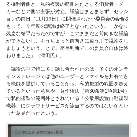
る権利者側と、私的複製の範囲内だとする消費者・メー
カーなどの側の主張が対立。議論はまとまらず、セッシ
ョンの前日（11月19日）に開催された小委員会の会合を
もって、今年度の議論は終了となったという。「かなり
残念な結果だったのですが、このままだと前向きな議論
ができないし、もうちょっと前向きに違う所で議論をし
ましょうということで。座長判断でこの委員会自体は終
わりました」（津田氏）。
議論の中で特に多く話し合われたのは、多くのオンラ
インストレージでは他のユーザーとファイルを共有でき
る機能を提供していることから、私的複製の範囲を超え
ているといった意見や、著作権法（第30条第1項第1号）
で私的複製の範囲外とされている「公衆用設置自動複製
機器」にクラウドサービスが該当するのではないかとい
った意見だったという。