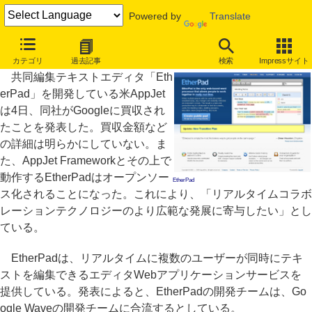
Powered by
Translate
Googleが「EtherPad」を買収、オープンソースに
カテゴリ
過去記事
検索
Impressサイト
共同編集テキストエディタ「Eth
erPad」を開発している米AppJet
は4日、同社がGoogleに買収され
たことを発表した。買収金額など
の詳細は明らかにしていない。ま
た、AppJet Frameworkとその上で
動作するEtherPadはオープンソー
EtherPad
ス化されることになった。これにより、「リアルタイムコラボ
レーションテクノロジーのより広範な発展に寄与したい」とし
ている。
EtherPadは、リアルタイムに複数のユーザーが同時にテキ
ストを編集できるエディタWebアプリケーションサービスを
提供している。発表によると、EtherPadの開発チームは、Go
ogle Waveの開発チームに合流するとしている。