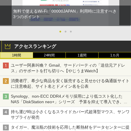
無料で使えるWi-Fi「00000JAPAN」利用時に注意すべき
3つのポイント
●
●
●
アクセスランキング
1時間
24時間
1週間
1カ月
ユーザー阿鼻叫喚？ Gmail、サードパーティの「送信元アドレ
ス」のサポートを打ち切りへ【やじうまWatch】
消費者庁、希少な商品を安く販売すると見せかける偽通販サイト
に注意喚起、サイト名とドメイン名を公表
Synology、non-ECC DDR4メモリ採用により低コスト化した
NAS「DiskStation neo+」シリーズ 予算を抑えて導入でき、
ECCメモリへのアップグレードも可能
持ち運び時は小さくなるスライドカバー式超薄型マウス、サンワ
サプライが発売
タイガー、魔法瓶の技術を応用した断熱材をデータセンターに提