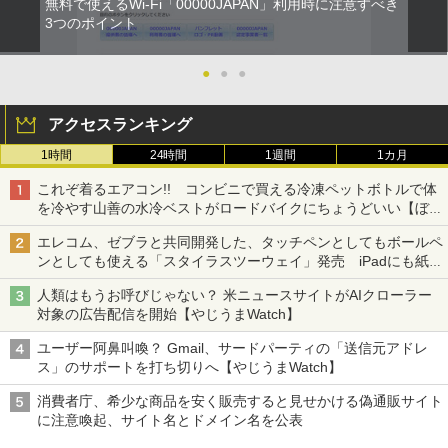
無料で使えるWi-Fi「00000JAPAN」利用時に注意すべき
3つのポイント
●
●
●
アクセスランキング
1時間
24時間
1週間
1カ月
これぞ着るエアコン!! コンビニで買える冷凍ペットボトルで体
を冷やす山善の水冷ベストがロードバイクにちょうどいい【ぼっ
ち・ざ・ろーど！その14】【空いた時間でなにしてる？】
エレコム、ゼブラと共同開発した、タッチペンとしてもボールペ
ンとしても使える「スタイラスツーウェイ」発売 iPadにも紙に
も、持ち替えずに書き込める
人類はもうお呼びじゃない？ 米ニュースサイトがAIクローラー
対象の広告配信を開始【やじうまWatch】
ユーザー阿鼻叫喚？ Gmail、サードパーティの「送信元アドレ
ス」のサポートを打ち切りへ【やじうまWatch】
消費者庁、希少な商品を安く販売すると見せかける偽通販サイト
に注意喚起、サイト名とドメイン名を公表