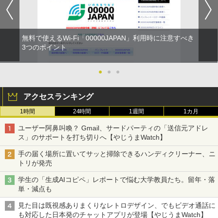
無料で使えるWi-Fi「00000JAPAN」利用時に注意すべき
3つのポイント
●
●
●
アクセスランキング
1時間
24時間
1週間
1カ月
ユーザー阿鼻叫喚？ Gmail、サードパーティの「送信元アドレ
ス」のサポートを打ち切りへ【やじうまWatch】
手の届く場所に置いてサッと掃除できるハンディクリーナー、ニ
トリが発売
学生の「生成AIコピペ」レポートで悩む大学教員たち。留年・落
単・減点も
見た目は既視感ありまくりなレトロデザイン、でもビデオ通話に
も対応した日本発のチャットアプリが登場【やじうまWatch】