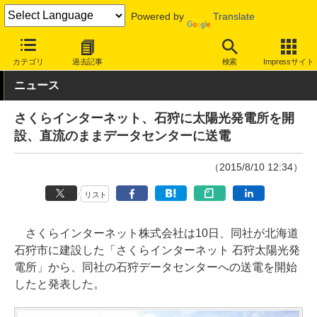
Powered by
Translate
INTERNET Watch
サービス/ソフト
サービス
データセンター
カテゴリ
過去記事
検索
Impressサイト
ニュース
さくらインターネット、石狩に太陽光発電所を開
設、直流のままデータセンターに送電
（2015/8/10 12:34）
リスト
さくらインターネット株式会社は10日、同社が北海道
石狩市に建設した「さくらインターネット 石狩太陽光発
電所」から、同社の石狩データセンターへの送電を開始
したと発表した。