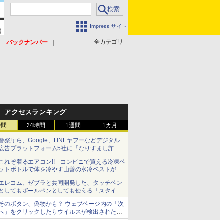
Impress サイト
全カテゴリ
バックナンバー
アクセスランキング
時間
24時間
1週間
1カ月
警察庁ら、Google、LINEヤフーなどデジタル
広告プラットフォーム5社に「なりすまし詐欺
広告」対策強化を要請 著名人の写真や映像を
これぞ着るエアコン!! コンビニで買える冷凍ペ
使った投資詐欺などへの対策として
ットボトルで体を冷やす山善の水冷ベストがロ
ードバイクにちょうどいい【ぼっち・ざ・ろー
エレコム、ゼブラと共同開発した、タッチペン
ど！その14】【空いた時間でなにしてる？】
としてもボールペンとしても使える「スタイラ
スツーウェイ」発売 iPadにも紙にも、持ち替
そのボタン、偽物かも？ ウェブページ内の「次
えずに書き込める
へ」をクリックしたらウイルスが検出されたと
警告が出た【それってネット詐欺ですよ！】