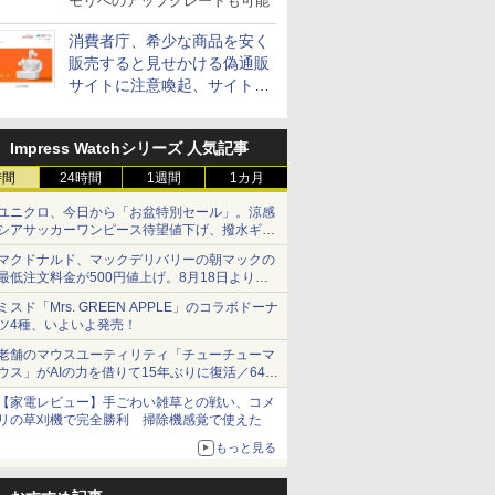
モリへのアップグレードも可能
消費者庁、希少な商品を安く
販売すると見せかける偽通販
サイトに注意喚起、サイト名
とドメイン名を公表
Impress Watchシリーズ 人気記事
時間
24時間
1週間
1カ月
ユニクロ、今日から「お盆特別セール」。涼感
シアサッカーワンピース待望値下げ、撥水ギア
ショーツは1990円に
マクドナルド、マックデリバリーの朝マックの
最低注文料金が500円値上げ。8月18日より
1,500円から受付
ミスド「Mrs. GREEN APPLE」のコラボドーナ
ツ4種、いよいよ発売！
老舗のマウスユーティリティ「チューチューマ
ウス」がAIの力を借りて15年ぶりに復活／64bit
化、Windows 10/11、「Chrome」も走り回
【家電レビュー】手ごわい雑草との戦い、コメ
る。復活記念で2026年末まで500円
リの草刈機で完全勝利 掃除機感覚で使えた
もっと見る