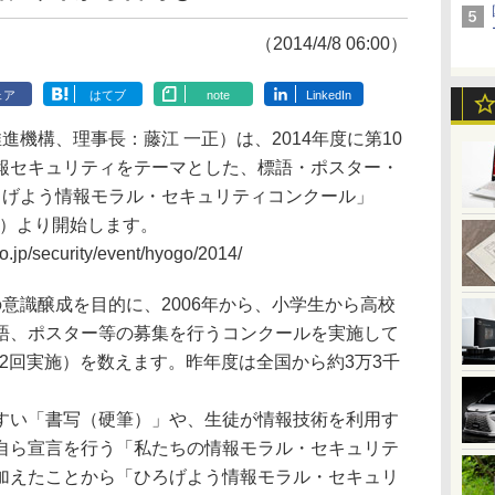
（2014/4/8 06:00）
ェア
はてブ
note
LinkedIn
進機構、理事長：藤江 一正）は、2014年度に第10
報セキュリティをテーマとした、標語・ポスター・
ろげよう情報モラル・セキュリティコンクール」
月）より開始します。
p/security/event/hyogo/2014/
意識醸成を目的に、2006年から、小学生から高校
語、ポスター等の募集を行うコンクールを実施して
年は2回実施）を数えます。昨年度は全国から約3万3千
い「書写（硬筆）」や、生徒が情報技術を利用す
自ら宣言を行う「私たちの情報モラル・セキュリテ
加えたことから「ひろげよう情報モラル・セキュリ