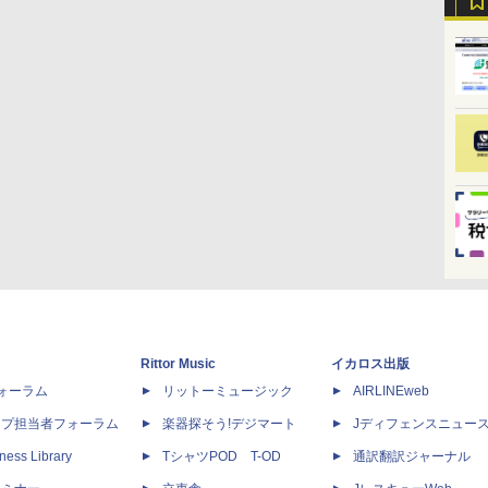
Rittor Music
イカロス出版
dフォーラム
リットーミュージック
AIRLINEweb
ップ担当者フォーラム
楽器探そう!デジマート
Jディフェンスニュー
ness Library
TシャツPOD T-OD
通訳翻訳ジャーナル