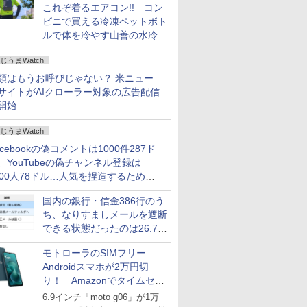
これぞ着るエアコン!! コン
ビニで買える冷凍ペットボト
ルで体を冷やす山善の水冷ベ
ストがロードバイクにちょう
じうまWatch
どいい【ぼっち・ざ・ろー
ど！その14】
類はもうお呼びじゃない？ 米ニュー
サイトがAIクローラー対象の広告配信
開始
じうまWatch
acebookの偽コメントは1000件287ド
、YouTubeの偽チャンネル登録は
000人78ドル…人気を捏造するための
格リストが公開中
国内の銀行・信金386行のう
ち、なりすましメールを遮断
できる状態だったのは26.7％
にとどまる～GMOブランド
モトローラのSIMフリー
セキュリティ調査
Androidスマホが2万円切
り！ Amazonでタイムセー
ル
6.9インチ「moto g06」が1万