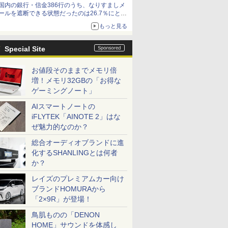
国内の銀行・信金386行のうち、なりすましメ
ールを遮断できる状態だったのは26.7％にとど
まる～GMOブランドセキュリティ調査
もっと見る
Special Site
お値段そのままでメモリ倍
増！メモリ32GBの「お得な
ゲーミングノート」
AIスマートノートの
iFLYTEK「AINOTE 2」はな
ぜ魅力的なのか？
総合オーディオブランドに進
化するSHANLINGとは何者
か？
レイズのプレミアムカー向け
ブランドHOMURAから
「2×9R」が登場！
鳥肌ものの「DENON
HOME」サウンドを体感し