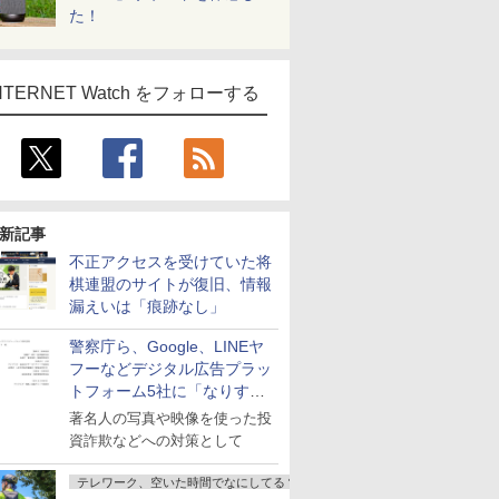
た！
NTERNET Watch をフォローする
新記事
不正アクセスを受けていた将
棋連盟のサイトが復旧、情報
漏えいは「痕跡なし」
警察庁ら、Google、LINEヤ
フーなどデジタル広告プラッ
トフォーム5社に「なりすま
し詐欺広告」対策強化を要請
著名人の写真や映像を使った投
資詐欺などへの対策として
テレワーク、空いた時間でなにしてる？