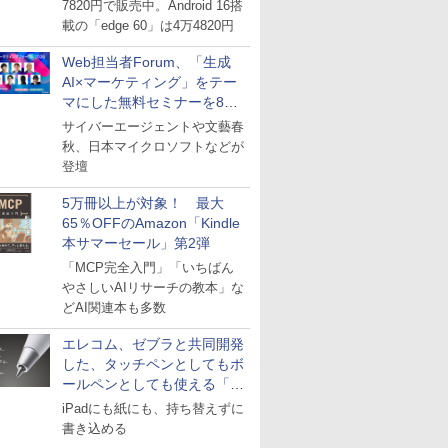
7820円で販売中。Android 16搭
載の「edge 60」は4万4820円
Web担当者Forum、「生成
AI×マーケティング」をテー
マにした無料セミナーを8月
27日にオンライン開催
サイバーエージェントや文藝春
秋、日本マイクロソフトなどが
登壇
5万冊以上が対象！ 最大
65％OFFのAmazon「Kindle
本サマーセール」第2弾
「MCP完全入門」「いちばん
やさしいAIリサーチの教本」な
どAI関連本も多数
エレコム、ゼブラと共同開発
した、タッチペンとしてもボ
ールペンとしても使える「ス
タイラスツーウェイ」発売
iPadにも紙にも、持ち替えずに
書き込める