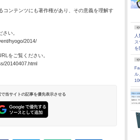
れるコンテンツにも著作権があり、その意義を理解す
や
ださい。
人
vent/hyogo/2014/
ス
を
RLをご覧ください。
や
ss/20140407.html
F
ル
1
価
 検索で当サイトの記事を優先表示させる