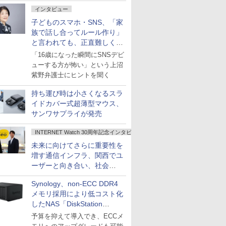
インタビュー
子どものスマホ・SNS、「家
族で話し合ってルール作り」
と言われても、正直難しくな
いですか？
「16歳になった瞬間にSNSデビ
ューする方が怖い」という上沼
紫野弁護士にヒントを聞く
持ち運び時は小さくなるスラ
イドカバー式超薄型マウス、
サンワサプライが発売
INTERNET Watch 30周年記念インタビュー
未来に向けてさらに重要性を
増す通信インフラ、関西でユ
ーザーと向き合い、社会
の“あたらしい”を起動し続け
Synology、non-ECC DDR4
る～オプテージ
メモリ採用により低コスト化
したNAS「DiskStation
neo+」シリーズ
予算を抑えて導入でき、ECCメ