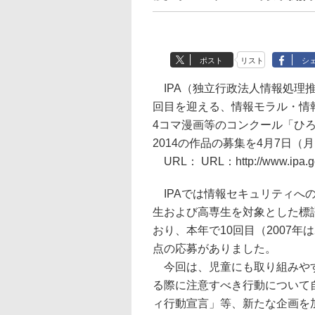
ポスト
リスト
シ
IPA（独立行政法人情報処理推
回目を迎える、情報モラル・情
4コマ漫画等のコンクール「ひ
2014の作品の募集を4月7日（
URL： URL：http://www.ipa.go.j
IPAでは情報セキュリティへの
生および高専生を対象とした標
おり、本年で10回目（2007
点の応募がありました。
今回は、児童にも取り組みやす
る際に注意すべき行動について
ィ行動宣言」等、新たな企画を