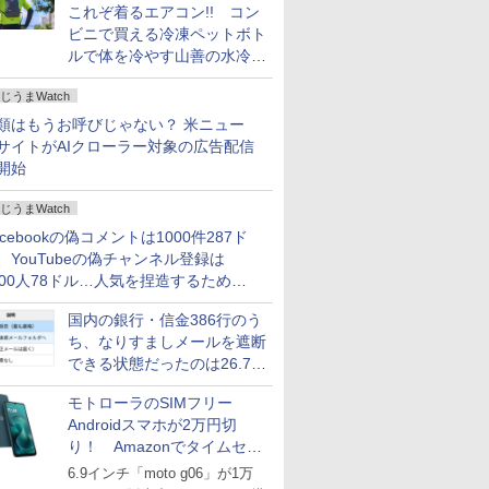
これぞ着るエアコン!! コン
ビニで買える冷凍ペットボト
ルで体を冷やす山善の水冷ベ
ストがロードバイクにちょう
じうまWatch
どいい【ぼっち・ざ・ろー
ど！その14】
類はもうお呼びじゃない？ 米ニュー
サイトがAIクローラー対象の広告配信
開始
じうまWatch
acebookの偽コメントは1000件287ド
、YouTubeの偽チャンネル登録は
000人78ドル…人気を捏造するための
格リストが公開中
国内の銀行・信金386行のう
ち、なりすましメールを遮断
できる状態だったのは26.7％
にとどまる～GMOブランド
モトローラのSIMフリー
セキュリティ調査
Androidスマホが2万円切
り！ Amazonでタイムセー
ル
6.9インチ「moto g06」が1万