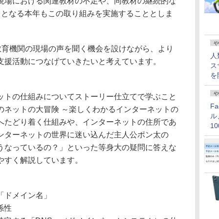
現場における関連教材の不足や、同教材の継続的な
目となる本年もこの取り組みを実施することとしま
や
教育機関の現場の声を聞く機会を設けながら、より
人
支援活動につなげていきたいと考えています。
ス
を
や
トの仕組みについてストーリー仕立てで学ぶこと
F
のネットの大冒険 ～楽しくわかるインターネットの
ル
へたどり着く仕組みや、インターネットの住所であ
1
ンターネットの世界に迷い込んだ主人公ポン太の
価
うなっているの？」といった等身大の疑問に答えな
やすく解説しています。
「ドメイン名」
係性