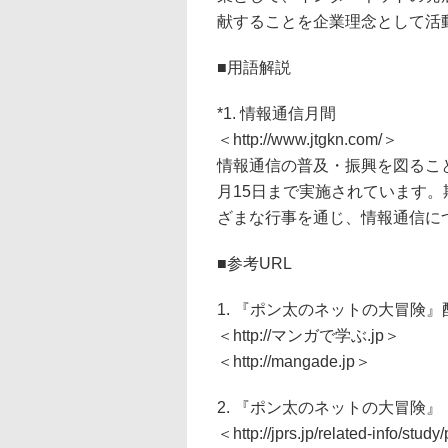
献することを企業理念として活
■用語解説
*1. 情報通信月間
＜http://www.jtgkn.com/＞
情報通信の普及・振興を図ること
月15日まで実施されています
ざまな行事を通じ、情報通信に
■参考URL
1. 『ポン太のネットの大冒険
＜http://マンガで学ぶ.jp＞
＜http://mangade.jp＞
2. 『ポン太のネットの大冒険』
＜http://jprs.jp/related-info/stud