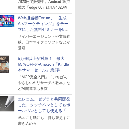
7820円で販売中。Android 16搭
載の「edge 60」は4万4820円
Web担当者Forum、「生成
AI×マーケティング」をテー
マにした無料セミナーを8月
27日にオンライン開催
サイバーエージェントや文藝春
秋、日本マイクロソフトなどが
登壇
5万冊以上が対象！ 最大
65％OFFのAmazon「Kindle
本サマーセール」第2弾
「MCP完全入門」「いちばん
やさしいAIリサーチの教本」な
どAI関連本も多数
エレコム、ゼブラと共同開発
した、タッチペンとしてもボ
ールペンとしても使える「ス
タイラスツーウェイ」発売
iPadにも紙にも、持ち替えずに
書き込める