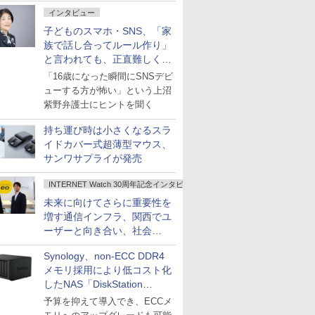
インタビュー
子どものスマホ・SNS、「家
族で話し合ってルール作り」
と言われても、正直難しくな
いですか？
「16歳になった瞬間にSNSデビ
ューする方が怖い」という上沼
紫野弁護士にヒントを聞く
持ち運び時は小さくなるスラ
イドカバー式超薄型マウス、
サンワサプライが発売
INTERNET Watch 30周年記念インタビュー
未来に向けてさらに重要性を
増す通信インフラ、関西でユ
ーザーと向き合い、社会
の“あたらしい”を起動し続け
Synology、non-ECC DDR4
る～オプテージ
メモリ採用により低コスト化
したNAS「DiskStation
neo+」シリーズ
予算を抑えて導入でき、ECCメ