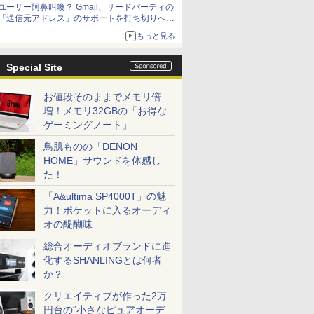
ユーザー阿鼻叫喚？ Gmail、サードパーティの
「送信元アドレス」のサポートを打ち切りへ
【やじうまWatch】
もっと見る
Special Site
お値段そのままでメモリ倍
増！メモリ32GBの「お得な
ゲーミングノート」
鳥肌ものの「DENON
HOME」サウンドを体感し
た！
「A&ultima SP4000T」の魅
力！ポケットに入るオーディ
オの醍醐味
総合オーディオブランドに進
化するSHANLINGとは何者
か？
クリエイティブが作った2万
円台の“小さなピュアオーデ