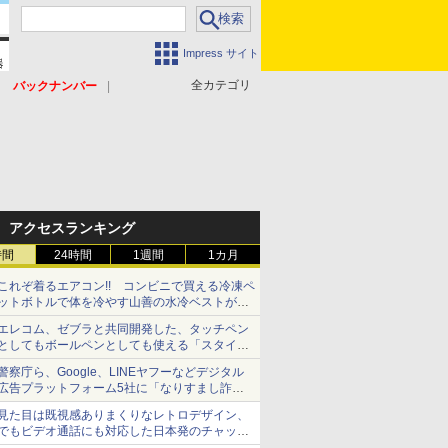
Impress サイト
全カテゴリ
バックナンバー
アクセスランキング
時間
24時間
1週間
1カ月
これぞ着るエアコン!! コンビニで買える冷凍ペ
ットボトルで体を冷やす山善の水冷ベストがロ
ードバイクにちょうどいい【ぼっち・ざ・ろー
エレコム、ゼブラと共同開発した、タッチペン
ど！その14】【空いた時間でなにしてる？】
としてもボールペンとしても使える「スタイラ
スツーウェイ」発売 iPadにも紙にも、持ち替
警察庁ら、Google、LINEヤフーなどデジタル
えずに書き込める
広告プラットフォーム5社に「なりすまし詐欺
広告」対策強化を要請 著名人の写真や映像を
見た目は既視感ありまくりなレトロデザイン、
使った投資詐欺などへの対策として
でもビデオ通話にも対応した日本発のチャット
アプリが登場【やじうまWatch】