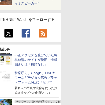
ィオスピーカー”
NTERNET Watch をフォローする
新記事
不正アクセスを受けていた将
棋連盟のサイトが復旧、情報
漏えいは「痕跡なし」
警察庁ら、Google、LINEヤ
フーなどデジタル広告プラッ
トフォーム5社に「なりすま
し詐欺広告」対策強化を要請
著名人の写真や映像を使った投
資詐欺などへの対策として
テレワーク、空いた時間でなにしてる？