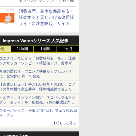
モリへのアップグレードも可能
消費者庁、希少な商品を安く
販売すると見せかける偽通販
サイトに注意喚起、サイト名
とドメイン名を公表
Impress Watchシリーズ 人気記事
時間
24時間
1週間
1カ月
ユニクロ、今日から「お盆特別セール」。涼感
シアサッカーワンピース待望値下げ、撥水ギア
ショーツは1990円に
東映の歴代オープニング映像がカプセルトイ
に。全5種で8月下旬発売
【家電レビュー】手ごわい雑草との戦い、コメ
リの草刈機で完全勝利 掃除機感覚で使えた
カルディ、オンライン限定「ネコバッグ＆タン
ブラーセット」を一般販売。7月の抽選販売の
当選無効分
スターバックス、横浜に“文化財カフェ”8月10日
オープン
もっと見る