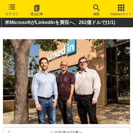
カテゴリ
過去記事
検索
Impressサイト
米MicrosoftがLinkedInを買収へ、262億ドルで
(1/1)
この写真の記事へ