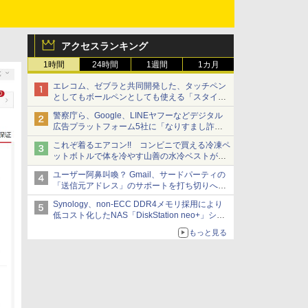
アクセスランキング
1時間
24時間
1週間
1カ月
エレコム、ゼブラと共同開発した、タッチペン
としてもボールペンとしても使える「スタイラ
スツーウェイ」発売 iPadにも紙にも、持ち替
警察庁ら、Google、LINEヤフーなどデジタル
えずに書き込める
広告プラットフォーム5社に「なりすまし詐欺
広告」対策強化を要請 著名人の写真や映像を
これぞ着るエアコン!! コンビニで買える冷凍ペ
使った投資詐欺などへの対策として
ットボトルで体を冷やす山善の水冷ベストがロ
ードバイクにちょうどいい【ぼっち・ざ・ろー
ユーザー阿鼻叫喚？ Gmail、サードパーティの
ど！その14】【空いた時間でなにしてる？】
「送信元アドレス」のサポートを打ち切りへ
【やじうまWatch】
Synology、non-ECC DDR4メモリ採用により
低コスト化したNAS「DiskStation neo+」シリ
ーズ 予算を抑えて導入でき、ECCメモリへの
もっと見る
アップグレードも可能