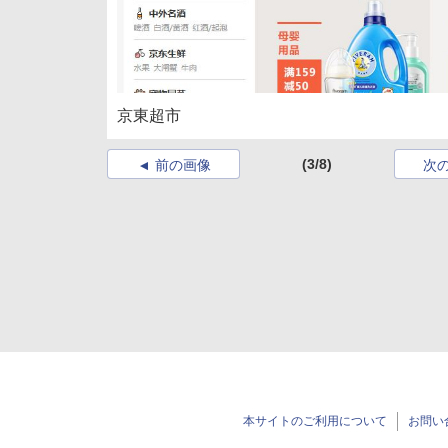
京東超市
(3/8)
前の画像
次
本サイトのご利用について
お問い