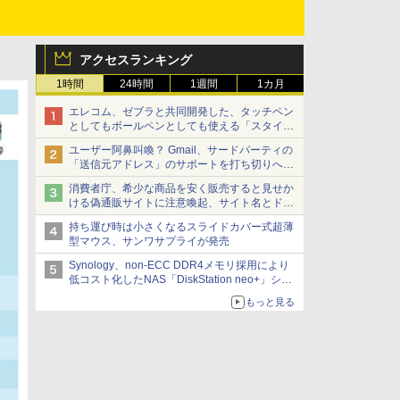
アクセスランキング
1時間
24時間
1週間
1カ月
エレコム、ゼブラと共同開発した、タッチペン
としてもボールペンとしても使える「スタイラ
スツーウェイ」発売 iPadにも紙にも、持ち替
ユーザー阿鼻叫喚？ Gmail、サードパーティの
えずに書き込める
「送信元アドレス」のサポートを打ち切りへ
【やじうまWatch】
消費者庁、希少な商品を安く販売すると見せか
ける偽通販サイトに注意喚起、サイト名とドメ
イン名を公表
持ち運び時は小さくなるスライドカバー式超薄
型マウス、サンワサプライが発売
Synology、non-ECC DDR4メモリ採用により
低コスト化したNAS「DiskStation neo+」シリ
ーズ 予算を抑えて導入でき、ECCメモリへの
もっと見る
アップグレードも可能