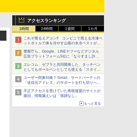
アクセスランキング
1時間
24時間
1週間
1カ月
これぞ着るエアコン!! コンビニで買える冷凍ペ
ットボトルで体を冷やす山善の水冷ベストがロ
ードバイクにちょうどいい【ぼっち・ざ・ろー
警察庁ら、Google、LINEヤフーなどデジタル
ど！その14】【空いた時間でなにしてる？】
広告プラットフォーム5社に「なりすまし詐欺
広告」対策強化を要請 著名人の写真や映像を
エレコム、ゼブラと共同開発した、タッチペン
使った投資詐欺などへの対策として
としてもボールペンとしても使える「スタイラ
スツーウェイ」発売 iPadにも紙にも、持ち替
ユーザー阿鼻叫喚？ Gmail、サードパーティの
えずに書き込める
「送信元アドレス」のサポートを打ち切りへ
【やじうまWatch】
不正アクセスを受けていた将棋連盟のサイトが
復旧、情報漏えいは「痕跡なし」
もっと見る