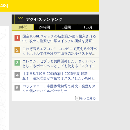
(4/8)
アクセスランキング
1時間
24時間
1週間
1カ月
国産10GbEスイッチの新製品が続々投入される
中、改めて割安な中華スイッチの価値を見直す
【イニシャルB】
これぞ着るエアコン!! コンビニで買える冷凍ペ
ットボトルで体を冷やす山善の水冷ベストがロ
ードバイクにちょうどいい【ぼっち・ざ・ろー
エレコム、ゼブラと共同開発した、タッチペン
ど！その14】【空いた時間でなにしてる？】
としてもボールペンとしても使える「スタイラ
スツーウェイ」発売 iPadにも紙にも、持ち替
【本日8月10日 20時配信】2026年夏 最新
えずに書き込める
版！ 清水理史が本気でオススメしたいWi-Fiル
ーターはどれか？ ライブで解説【清水理史の
バッファロー、半固体電解質で発火・発煙リス
「イニシャルB」チャンネル】
クの低いモバイルバッテリー
「BMPBSA10000」シリーズの店頭販売を9月
もっと見る
上旬に開始