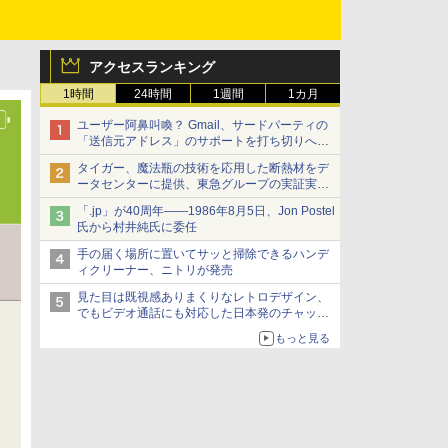
アクセスランキング
1時間
24時間
1週間
1カ月
ユーザー阿鼻叫喚？ Gmail、サードパーティの
「送信元アドレス」のサポートを打ち切りへ
【やじうまWatch】
タイガー、魔法瓶の技術を応用した断熱材をデ
ータセンターに提供、東急グループの実証実験
で 「ステンレス密封真空断熱パネル TIVIP」
「.jp」が40周年――1986年8月5日、Jon Postel
氏から村井純氏に委任
手の届く場所に置いてサッと掃除できるハンデ
ィクリーナー、ニトリが発売
見た目は既視感ありまくりなレトロデザイン、
でもビデオ通話にも対応した日本発のチャット
アプリが登場【やじうまWatch】
もっと見る