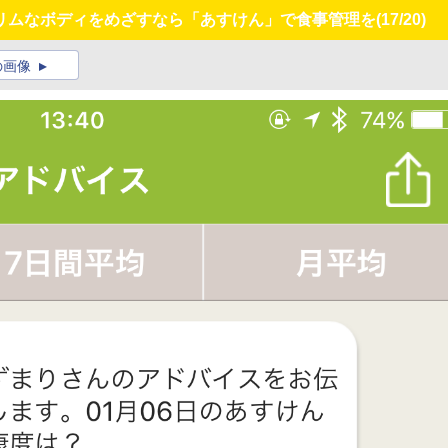
リムなボディをめざすなら「あすけん」で食事管理を
(17/20)
の画像