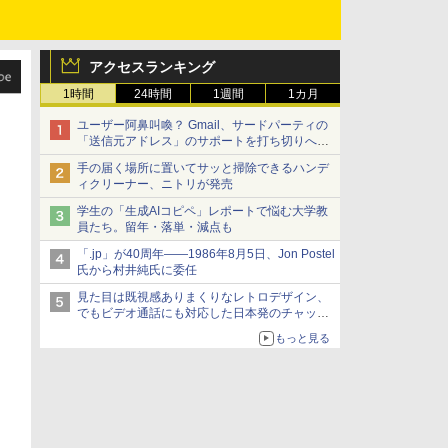
アクセスランキング
1時間
24時間
1週間
1カ月
ユーザー阿鼻叫喚？ Gmail、サードパーティの
「送信元アドレス」のサポートを打ち切りへ
【やじうまWatch】
手の届く場所に置いてサッと掃除できるハンデ
ィクリーナー、ニトリが発売
学生の「生成AIコピペ」レポートで悩む大学教
員たち。留年・落単・減点も
「.jp」が40周年――1986年8月5日、Jon Postel
氏から村井純氏に委任
見た目は既視感ありまくりなレトロデザイン、
でもビデオ通話にも対応した日本発のチャット
アプリが登場【やじうまWatch】
もっと見る