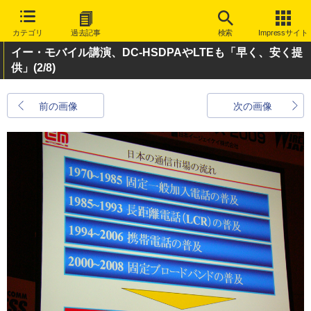
カテゴリ
過去記事
検索
Impressサイト
イー・モバイル講演、DC-HSDPAやLTEも「早く、安く提
供」
(2/8)
前の画像
次の画像