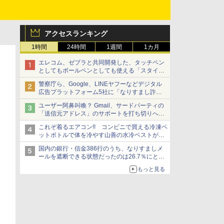
アクセスランキング
1時間
24時間
1週間
1カ月
エレコム、ゼブラと共同開発した、タッチペン
としてもボールペンとしても使える「スタイラ
スツーウェイ」発売 iPadにも紙にも、持ち替
警察庁ら、Google、LINEヤフーなどデジタル
えずに書き込める
広告プラットフォーム5社に「なりすまし詐欺
広告」対策強化を要請 著名人の写真や映像を
ユーザー阿鼻叫喚？ Gmail、サードパーティの
使った投資詐欺などへの対策として
「送信元アドレス」のサポートを打ち切りへ
【やじうまWatch】
これぞ着るエアコン!! コンビニで買える冷凍ペ
ットボトルで体を冷やす山善の水冷ベストがロ
ードバイクにちょうどいい【ぼっち・ざ・ろー
国内の銀行・信金386行のうち、なりすましメ
ど！その14】【空いた時間でなにしてる？】
ールを遮断できる状態だったのは26.7％にとど
まる～GMOブランドセキュリティ調査
もっと見る