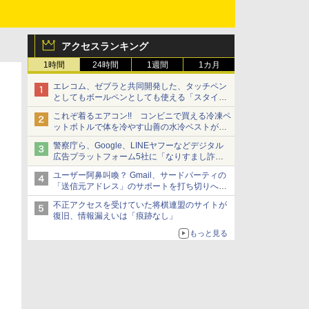
アクセスランキング
1時間
24時間
1週間
1カ月
エレコム、ゼブラと共同開発した、タッチペン
としてもボールペンとしても使える「スタイラ
スツーウェイ」発売 iPadにも紙にも、持ち替
これぞ着るエアコン!! コンビニで買える冷凍ペ
えずに書き込める
ットボトルで体を冷やす山善の水冷ベストがロ
ードバイクにちょうどいい【ぼっち・ざ・ろー
警察庁ら、Google、LINEヤフーなどデジタル
ど！その14】【空いた時間でなにしてる？】
広告プラットフォーム5社に「なりすまし詐欺
広告」対策強化を要請 著名人の写真や映像を
ユーザー阿鼻叫喚？ Gmail、サードパーティの
使った投資詐欺などへの対策として
「送信元アドレス」のサポートを打ち切りへ
【やじうまWatch】
不正アクセスを受けていた将棋連盟のサイトが
復旧、情報漏えいは「痕跡なし」
もっと見る