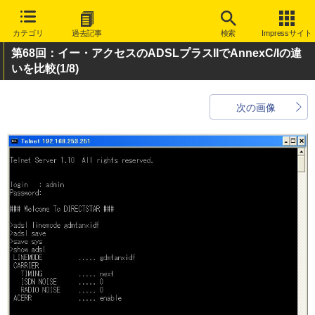
カテゴリ
過去記事
検索
Impressサイト
第68回：イー・アクセスのADSLプラスIIでAnnexC/Iの違
いを比較
(1/8)
次の画像