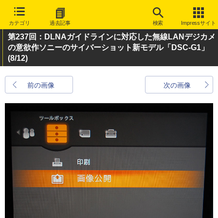
カテゴリ
過去記事
検索
Impressサイト
第237回：DLNAガイドラインに対応した無線LANデジカメ
の意欲作ソニーのサイバーショット新モデル「DSC-G1」
(8/12)
前の画像
次の画像