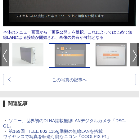
本体のメニュー画面から「画像公開」を選択。これによってはじめて無
線LANによる接続が開始され、画像の共有が可能となる
この写真の記事へ
関連記事
・
ソニー、世界初のDLNA搭載無線LANデジタルカメラ「DSC-
G1」
・
第169回：IEEE 802.11b/g準拠の無線LANを搭載
ワイヤレスで写真を転送可能なニコン「COOLPIX P1」