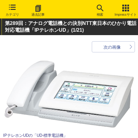
カテゴリ
過去記事
検索
Impressサイト
第289回：アナログ電話機との決別NTT東日本のひかり電話
対応電話機「IPテレホンUD」
(1/21)
次の画像
IPテレホンUDの「UD-標準電話機」