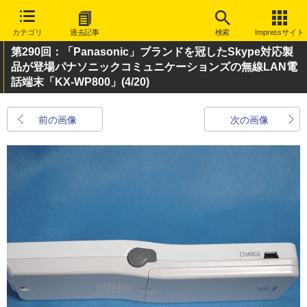
カテゴリ
過去記事
検索
Impressサイト
第290回：「Panasonic」ブランドを冠したSkype対応製
品が登場パナソニックコミュニケーションズの無線LAN電
話端末「KX-WP800」
(4/20)
前の画像
次の画像