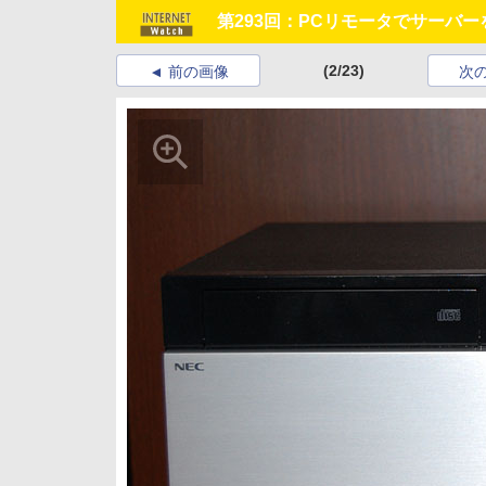
第293回：PCリモータでサーバー
(2/23)
前の画像
次