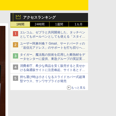
アクセスランキング
1時間
24時間
1週間
1カ月
エレコム、ゼブラと共同開発した、タッチペン
としてもボールペンとしても使える「スタイラ
スツーウェイ」発売 iPadにも紙にも、持ち替
ユーザー阿鼻叫喚？ Gmail、サードパーティの
えずに書き込める
「送信元アドレス」のサポートを打ち切りへ
【やじうまWatch】
タイガー、魔法瓶の技術を応用した断熱材をデ
ータセンターに提供、東急グループの実証実験
で 「ステンレス密封真空断熱パネル TIVIP」
消費者庁、希少な商品を安く販売すると見せか
ける偽通販サイトに注意喚起、サイト名とドメ
イン名を公表
持ち運び時は小さくなるスライドカバー式超薄
型マウス、サンワサプライが発売
もっと見る