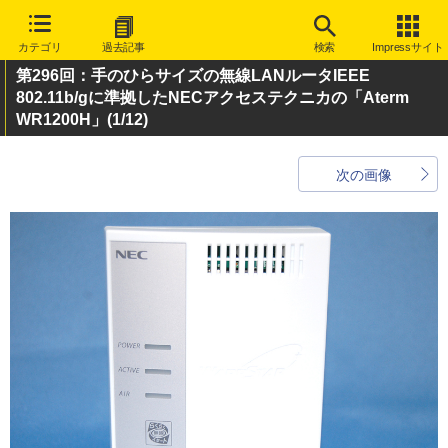
カテゴリ
過去記事
検索
Impressサイト
第296回：手のひらサイズの無線LANルータIEEE
802.11b/gに準拠したNECアクセステクニカの「Aterm
WR1200H」
(1/12)
次の画像