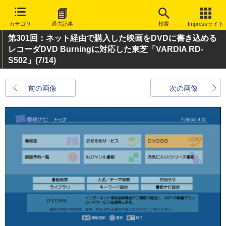
カテゴリ
過去記事
検索
Impressサイト
第301回：ネット経由で購入した映画をDVDに書き込める
レコーダDVD Burningに対応した東芝「VARDIA RD-
S502」
(7/14)
前の画像
次の画像