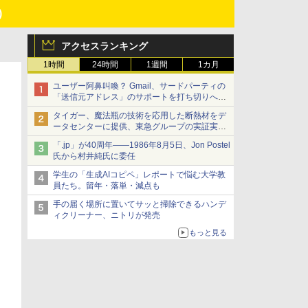
)
アクセスランキング
1時間
24時間
1週間
1カ月
ユーザー阿鼻叫喚？ Gmail、サードパーティの
「送信元アドレス」のサポートを打ち切りへ
【やじうまWatch】
タイガー、魔法瓶の技術を応用した断熱材をデ
ータセンターに提供、東急グループの実証実験
で 「ステンレス密封真空断熱パネル TIVIP」
「.jp」が40周年――1986年8月5日、Jon Postel
氏から村井純氏に委任
学生の「生成AIコピペ」レポートで悩む大学教
員たち。留年・落単・減点も
手の届く場所に置いてサッと掃除できるハンデ
ィクリーナー、ニトリが発売
もっと見る