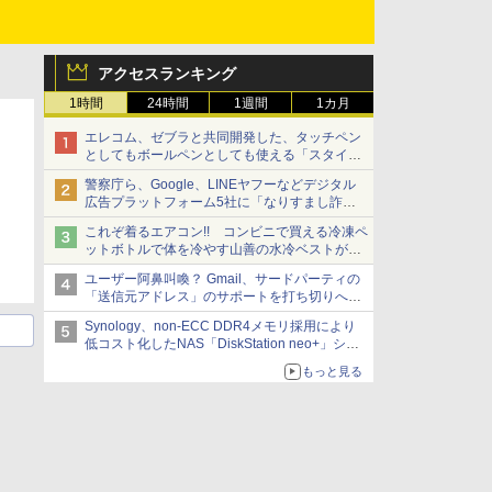
アクセスランキング
1時間
24時間
1週間
1カ月
エレコム、ゼブラと共同開発した、タッチペン
としてもボールペンとしても使える「スタイラ
スツーウェイ」発売 iPadにも紙にも、持ち替
警察庁ら、Google、LINEヤフーなどデジタル
えずに書き込める
広告プラットフォーム5社に「なりすまし詐欺
広告」対策強化を要請 著名人の写真や映像を
これぞ着るエアコン!! コンビニで買える冷凍ペ
使った投資詐欺などへの対策として
ットボトルで体を冷やす山善の水冷ベストがロ
ードバイクにちょうどいい【ぼっち・ざ・ろー
ユーザー阿鼻叫喚？ Gmail、サードパーティの
ど！その14】【空いた時間でなにしてる？】
「送信元アドレス」のサポートを打ち切りへ
【やじうまWatch】
Synology、non-ECC DDR4メモリ採用により
低コスト化したNAS「DiskStation neo+」シリ
ーズ 予算を抑えて導入でき、ECCメモリへの
もっと見る
アップグレードも可能