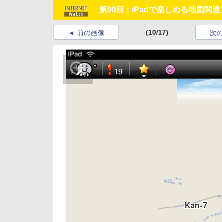
第90回：iPadで楽しめる地図関
(10/17)
前の画像
次