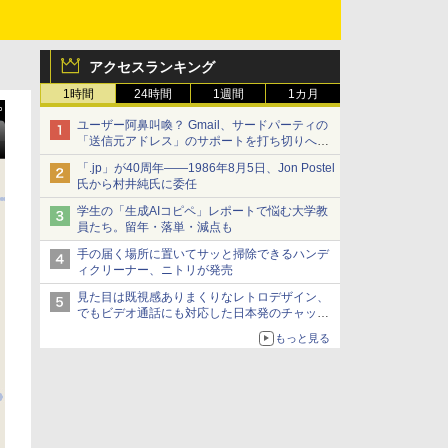
アクセスランキング
1時間
24時間
1週間
1カ月
ユーザー阿鼻叫喚？ Gmail、サードパーティの
「送信元アドレス」のサポートを打ち切りへ
【やじうまWatch】
「.jp」が40周年――1986年8月5日、Jon Postel
氏から村井純氏に委任
学生の「生成AIコピペ」レポートで悩む大学教
員たち。留年・落単・減点も
手の届く場所に置いてサッと掃除できるハンデ
ィクリーナー、ニトリが発売
見た目は既視感ありまくりなレトロデザイン、
でもビデオ通話にも対応した日本発のチャット
アプリが登場【やじうまWatch】
もっと見る