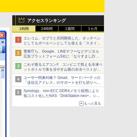
アクセスランキング
1時間
24時間
1週間
1カ月
エレコム、ゼブラと共同開発した、タッチペン
としてもボールペンとしても使える「スタイラ
スツーウェイ」発売 iPadにも紙にも、持ち替
警察庁ら、Google、LINEヤフーなどデジタル
えずに書き込める
広告プラットフォーム5社に「なりすまし詐欺
広告」対策強化を要請 著名人の写真や映像を
これぞ着るエアコン!! コンビニで買える冷凍ペ
使った投資詐欺などへの対策として
ットボトルで体を冷やす山善の水冷ベストがロ
ードバイクにちょうどいい【ぼっち・ざ・ろー
ユーザー阿鼻叫喚？ Gmail、サードパーティの
ど！その14】【空いた時間でなにしてる？】
「送信元アドレス」のサポートを打ち切りへ
【やじうまWatch】
Synology、non-ECC DDR4メモリ採用により
低コスト化したNAS「DiskStation neo+」シリ
ーズ 予算を抑えて導入でき、ECCメモリへの
もっと見る
アップグレードも可能