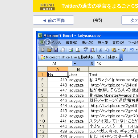
Twitterの過去の発言をまるごと
(4/5)
前の画像
次