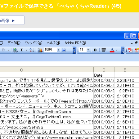
CSVファイルで保存できる 「ぺちゃくちゃReader」
(4/5)
の画像