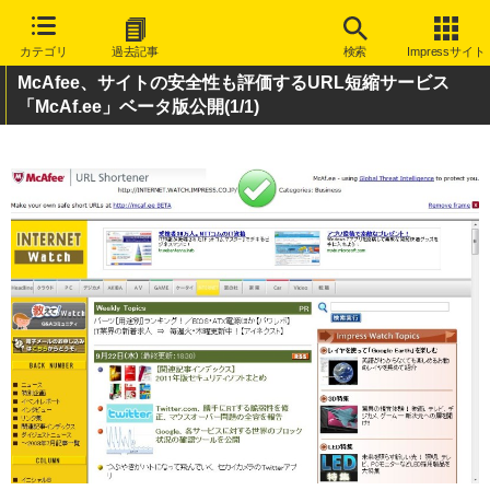
カテゴリ
過去記事
検索
Impressサイト
McAfee、サイトの安全性も評価するURL短縮サービス
「McAf.ee」ベータ版公開
(1/1)