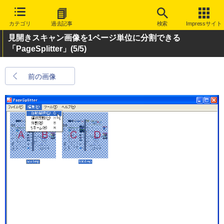
カテゴリ
過去記事
検索
Impressサイト
見開きスキャン画像を1ページ単位に分割できる
「PageSplitter」
(5/5)
前の画像