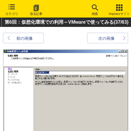
カテゴリ
過去記事
検索
Impressサイト
第6回：仮想化環境での利用～VMwareで使ってみる
(37/63)
前の画像
次の画像