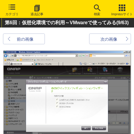
カテゴリ
過去記事
検索
Impressサイト
第6回：仮想化環境での利用～VMwareで使ってみる
(9/63)
前の画像
次の画像