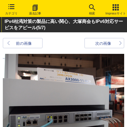
カテゴリ
過去記事
検索
Impressサイト
IPv4枯渇対策の製品に高い関心、大塚商会もIPv6対応サー
ビスをアピール
(5/7)
前の画像
次の画像