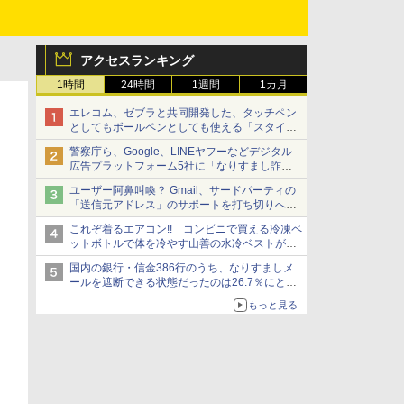
アクセスランキング
1時間
24時間
1週間
1カ月
エレコム、ゼブラと共同開発した、タッチペン
としてもボールペンとしても使える「スタイラ
スツーウェイ」発売 iPadにも紙にも、持ち替
警察庁ら、Google、LINEヤフーなどデジタル
えずに書き込める
広告プラットフォーム5社に「なりすまし詐欺
広告」対策強化を要請 著名人の写真や映像を
ユーザー阿鼻叫喚？ Gmail、サードパーティの
使った投資詐欺などへの対策として
「送信元アドレス」のサポートを打ち切りへ
【やじうまWatch】
これぞ着るエアコン!! コンビニで買える冷凍ペ
ットボトルで体を冷やす山善の水冷ベストがロ
ードバイクにちょうどいい【ぼっち・ざ・ろー
国内の銀行・信金386行のうち、なりすましメ
ど！その14】【空いた時間でなにしてる？】
ールを遮断できる状態だったのは26.7％にとど
まる～GMOブランドセキュリティ調査
もっと見る