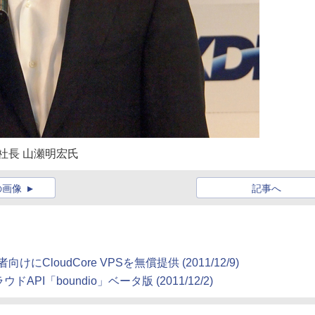
社長 山瀬明宏氏
の画像
記事へ
loudCore VPSを無償提供 (2011/12/9)
I「boundio」ベータ版 (2011/12/2)