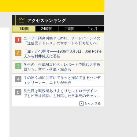
アクセスランキング
1時間
24時間
1週間
1カ月
ユーザー阿鼻叫喚？ Gmail、サードパーティの
「送信元アドレス」のサポートを打ち切りへ
【やじうまWatch】
「.jp」が40周年――1986年8月5日、Jon Postel
氏から村井純氏に委任
学生の「生成AIコピペ」レポートで悩む大学教
員たち。留年・落単・減点も
手の届く場所に置いてサッと掃除できるハンデ
ィクリーナー、ニトリが発売
見た目は既視感ありまくりなレトロデザイン、
でもビデオ通話にも対応した日本発のチャット
アプリが登場【やじうまWatch】
もっと見る