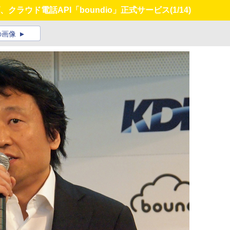
、クラウド電話API「boundio」正式サービス
(1/14)
の画像