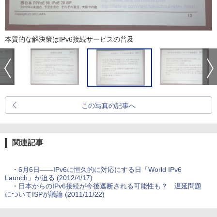
本質的な解決策はIPv6接続サービスの普及
この写真の記事へ
関連記事
・
6月6日――IPv6に恒久的に対応にする日「World IPv6
Launch」が迫る (2012/4/17)
・
日本からのIPv6接続が今後遮断される可能性も？ 遅延問題
についてISPが議論 (2011/11/22)