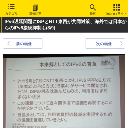
カテゴリ
過去記事
検索
Impressサイト
IPv6遅延問題にISPとNTT東西が共同対策、海外では日本か
らのIPv6接続抑制も
(8/9)
前の画像
次の画像