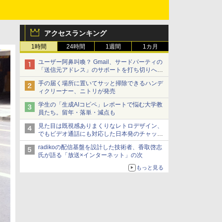
アクセスランキング
1時間
24時間
1週間
1カ月
ユーザー阿鼻叫喚？ Gmail、サードパーティの
「送信元アドレス」のサポートを打ち切りへ
【やじうまWatch】
手の届く場所に置いてサッと掃除できるハンデ
ィクリーナー、ニトリが発売
学生の「生成AIコピペ」レポートで悩む大学教
員たち。留年・落単・減点も
見た目は既視感ありまくりなレトロデザイン、
でもビデオ通話にも対応した日本発のチャット
アプリが登場【やじうまWatch】
radikoの配信基盤を設計した技術者、香取啓志
氏が語る「放送×インターネット」の次
もっと見る