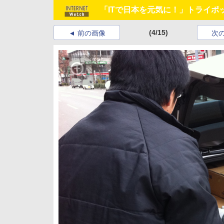
「ITで日本を元気に！」トライポ
(4/15)
前の画像
次