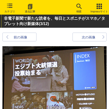
カテゴリ
過去記事
検索
Impressサイト
非電子新聞で新たな読者を、毎日とスポニチがスマホ／タ
ブレット向け新媒体
(3/12)
前の画像
次の画像