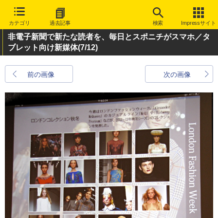
カテゴリ
過去記事
検索
Impressサイト
非電子新聞で新たな読者を、毎日とスポニチがスマホ／タ
ブレット向け新媒体
(7/12)
前の画像
次の画像