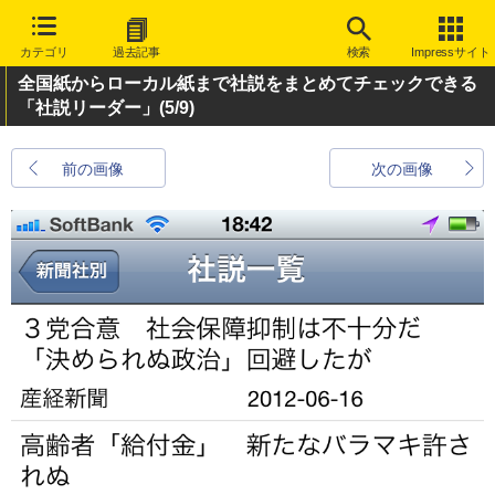
カテゴリ
過去記事
検索
Impressサイト
全国紙からローカル紙まで社説をまとめてチェックできる
「社説リーダー」
(5/9)
前の画像
次の画像