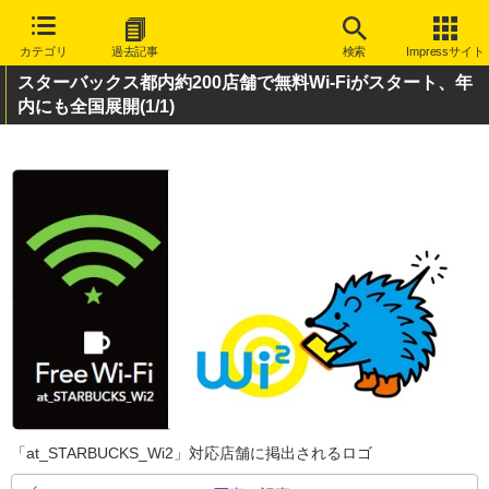
カテゴリ
過去記事
検索
Impressサイト
スターバックス都内約200店舗で無料Wi-Fiがスタート、年
内にも全国展開
(1/1)
「at_STARBUCKS_Wi2」対応店舗に掲出されるロゴ