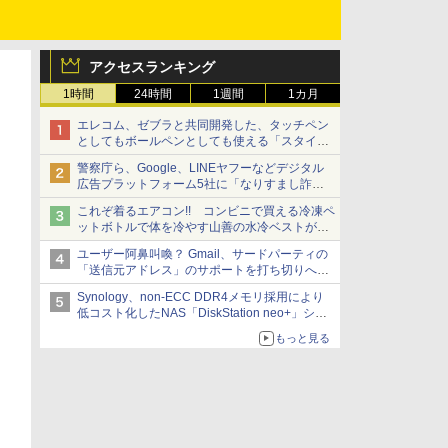
アクセスランキング
1時間
24時間
1週間
1カ月
エレコム、ゼブラと共同開発した、タッチペン
としてもボールペンとしても使える「スタイラ
スツーウェイ」発売 iPadにも紙にも、持ち替
警察庁ら、Google、LINEヤフーなどデジタル
えずに書き込める
広告プラットフォーム5社に「なりすまし詐欺
広告」対策強化を要請 著名人の写真や映像を
これぞ着るエアコン!! コンビニで買える冷凍ペ
使った投資詐欺などへの対策として
ットボトルで体を冷やす山善の水冷ベストがロ
ードバイクにちょうどいい【ぼっち・ざ・ろー
ユーザー阿鼻叫喚？ Gmail、サードパーティの
ど！その14】【空いた時間でなにしてる？】
「送信元アドレス」のサポートを打ち切りへ
【やじうまWatch】
Synology、non-ECC DDR4メモリ採用により
低コスト化したNAS「DiskStation neo+」シリ
ーズ 予算を抑えて導入でき、ECCメモリへの
もっと見る
アップグレードも可能