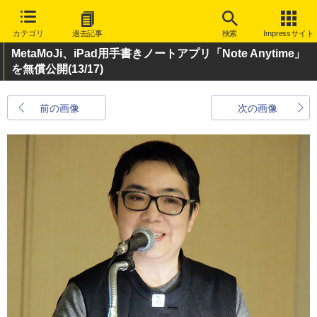
カテゴリ
過去記事
検索
Impressサイト
MetaMoJi、iPad用手書きノートアプリ「Note Anytime」
を無償公開
(13/17)
前の画像
次の画像