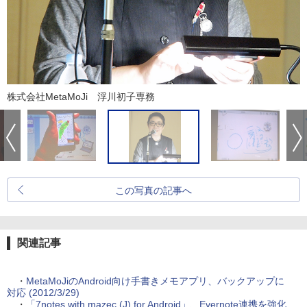
株式会社MetaMoJi 浮川初子専務
この写真の記事へ
関連記事
・
MetaMoJiのAndroid向け手書きメモアプリ、バックアップに
対応 (2012/3/29)
・
「7notes with mazec (J) for Android」、Evernote連携を強化