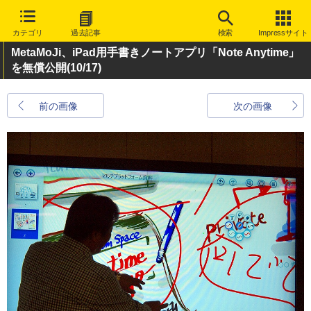
カテゴリ
過去記事
検索
Impressサイト
MetaMoJi、iPad用手書きノートアプリ「Note Anytime」
を無償公開
(10/17)
前の画像
次の画像