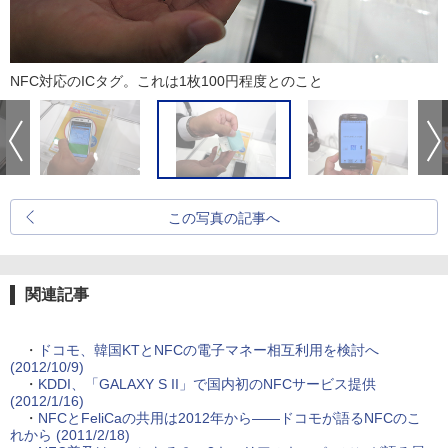
NFC対応のICタグ。これは1枚100円程度とのこと
この写真の記事へ
関連記事
・
ドコモ、韓国KTとNFCの電子マネー相互利用を検討へ
(2012/10/9)
・
KDDI、「GALAXY S II」で国内初のNFCサービス提供
(2012/1/16)
・
NFCとFeliCaの共用は2012年から――ドコモが語るNFCのこ
れから (2011/2/18)