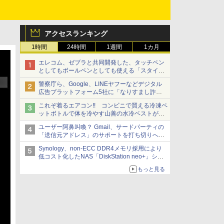
アクセスランキング
1時間
24時間
1週間
1カ月
エレコム、ゼブラと共同開発した、タッチペン
としてもボールペンとしても使える「スタイラ
スツーウェイ」発売 iPadにも紙にも、持ち替
警察庁ら、Google、LINEヤフーなどデジタル
えずに書き込める
広告プラットフォーム5社に「なりすまし詐欺
広告」対策強化を要請 著名人の写真や映像を
これぞ着るエアコン!! コンビニで買える冷凍ペ
使った投資詐欺などへの対策として
ットボトルで体を冷やす山善の水冷ベストがロ
ードバイクにちょうどいい【ぼっち・ざ・ろー
ユーザー阿鼻叫喚？ Gmail、サードパーティの
ど！その14】【空いた時間でなにしてる？】
「送信元アドレス」のサポートを打ち切りへ
【やじうまWatch】
Synology、non-ECC DDR4メモリ採用により
低コスト化したNAS「DiskStation neo+」シリ
ーズ 予算を抑えて導入でき、ECCメモリへの
もっと見る
アップグレードも可能