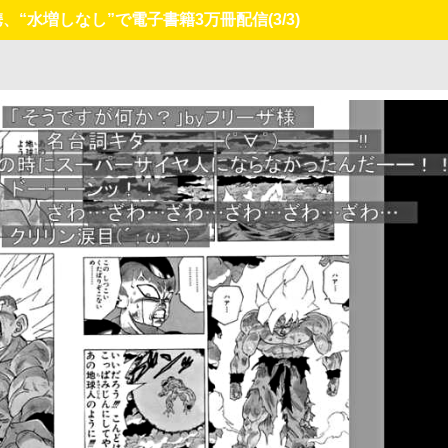
携、“水増しなし”で電子書籍3万冊配信
(3/3)