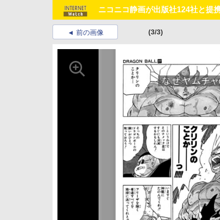
ニコニコ静画が出版社124社と提
(3/3)
前の画像