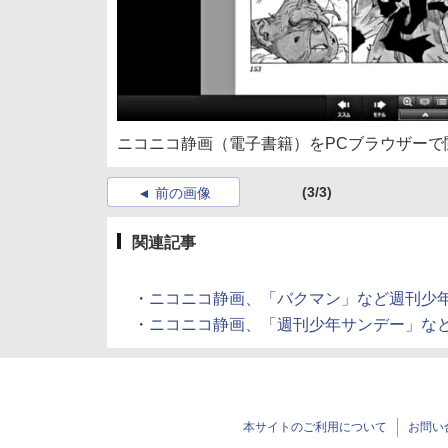
ニコニコ静画（電子書籍）をPCブラウザーで
(3/3)
前の画像
関連記事
・
ニコニコ静画、「バクマン」など週刊少年ジャン
・
ニコニコ静画、「週刊少年サンデー」などの人気
本サイトのご利用について
お問い