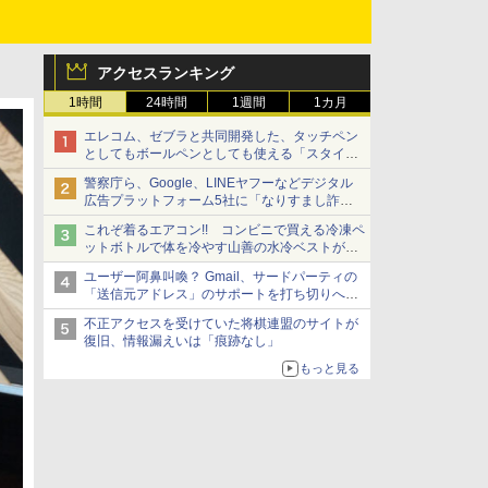
アクセスランキング
1時間
24時間
1週間
1カ月
エレコム、ゼブラと共同開発した、タッチペン
としてもボールペンとしても使える「スタイラ
スツーウェイ」発売 iPadにも紙にも、持ち替
警察庁ら、Google、LINEヤフーなどデジタル
えずに書き込める
広告プラットフォーム5社に「なりすまし詐欺
広告」対策強化を要請 著名人の写真や映像を
これぞ着るエアコン!! コンビニで買える冷凍ペ
使った投資詐欺などへの対策として
ットボトルで体を冷やす山善の水冷ベストがロ
ードバイクにちょうどいい【ぼっち・ざ・ろー
ユーザー阿鼻叫喚？ Gmail、サードパーティの
ど！その14】【空いた時間でなにしてる？】
「送信元アドレス」のサポートを打ち切りへ
【やじうまWatch】
不正アクセスを受けていた将棋連盟のサイトが
復旧、情報漏えいは「痕跡なし」
もっと見る