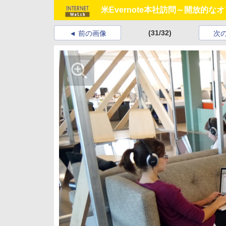
米Evernote本社訪問～開放的
(31/32)
前の画像
次