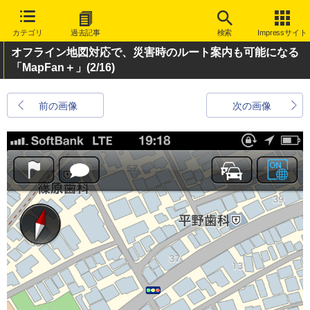
カテゴリ
過去記事
検索
Impressサイト
オフライン地図対応で、災害時のルート案内も可能になる
「MapFan＋」
(2/16)
前の画像
次の画像