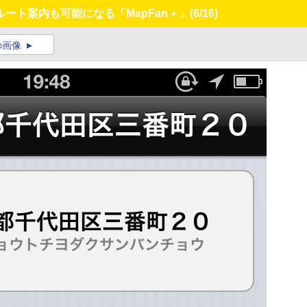
ート案内も可能になる「MapFan＋」
(6/16)
の画像