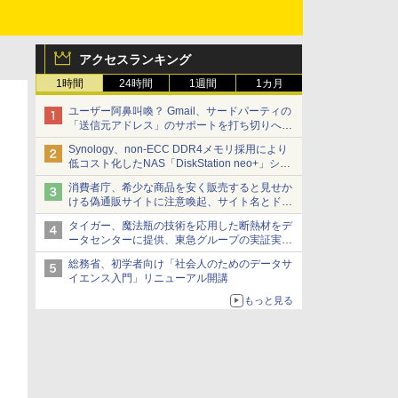
アクセスランキング
1時間
24時間
1週間
1カ月
ユーザー阿鼻叫喚？ Gmail、サードパーティの
「送信元アドレス」のサポートを打ち切りへ
【やじうまWatch】
Synology、non-ECC DDR4メモリ採用により
低コスト化したNAS「DiskStation neo+」シリ
ーズ 予算を抑えて導入でき、ECCメモリへの
消費者庁、希少な商品を安く販売すると見せか
アップグレードも可能
ける偽通販サイトに注意喚起、サイト名とドメ
イン名を公表
タイガー、魔法瓶の技術を応用した断熱材をデ
ータセンターに提供、東急グループの実証実験
で 「ステンレス密封真空断熱パネル TIVIP」
総務省、初学者向け「社会人のためのデータサ
イエンス入門」リニューアル開講
もっと見る